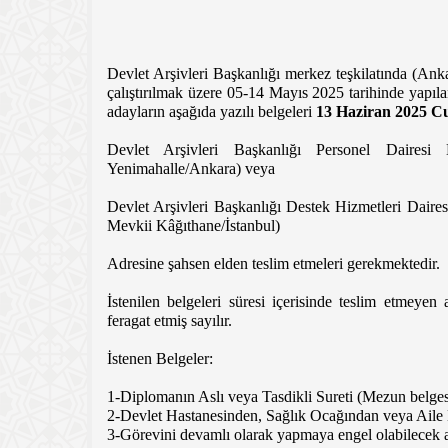
Devlet Arşivleri Başkanlığı merkez teşkilatında (Ank
çalıştırılmak üzere 05-14 Mayıs 2025 tarihinde yapıl
adayların aşağıda yazılı belgeleri
13 Haziran 2025 C
Devlet Arşivleri Başkanlığı Personel Daires
Yenimahalle/Ankara) veya
Devlet Arşivleri Başkanlığı Destek Hizmetleri Daire
Mevkii Kâğıthane/İstanbul)
Adresine şahsen elden teslim etmeleri gerekmektedir.
İstenilen belgeleri süresi içerisinde teslim etmeye
feragat etmiş sayılır.
İstenen Belgeler:
1-Diplomanın Aslı veya Tasdikli Sureti (Mezun belges
2-Devlet Hastanesinden, Sağlık Ocağından veya Ail
3-Görevini devamlı olarak yapmaya engel olabilecek ak